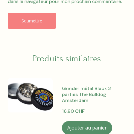
dans le navigateur pour mon prochain commentaire.
A
l
t
e
Produits similaires
r
n
a
t
i
Grinder métal Black 3
v
parties The Bulldog
e
Amsterdam
:
16,90
CHF
Ajouter au panier