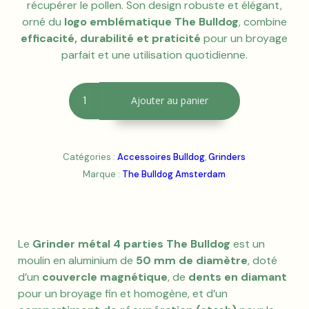
récupérer le pollen. Son design robuste et élégant,
orné du
logo emblématique The Bulldog
, combine
efficacité, durabilité et praticité
pour un broyage
parfait et une utilisation quotidienne.
quantité
A
Ajouter au panier
de
l
Grinder
t
métal
e
4
r
Catégories :
Accessoires Bulldog
,
Grinders
parties
n
Marque :
The Bulldog Amsterdam
The
a
Bulldog
t
Amsterdam
i
v
e
Le
Grinder métal 4 parties The Bulldog
est un
:
moulin en aluminium de
50 mm de diamètre
, doté
d’un
couvercle magnétique
, de
dents en diamant
pour un broyage fin et homogène, et d’un