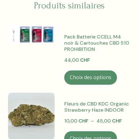
Produits similaires
r
n
a
t
i
Pack Batterie CCELL M4
v
noir & Cartouches CBD 510
e
PROHIBITION
:
44,00
CHF
Ce
Choix des options
produit
a
plusieurs
variations
Fleurs de CBD KDC Organic
Les
Strawberry Haze INDOOR
options
Plage
10,00
CHF
–
45,00
CHF
peuvent
de
être
Ce
prix :
Choix des options
choisies