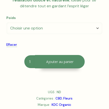
relaxation douce et naturelle
, idéale pour se
détendre tout en gardant l’esprit léger
Poids
Effacer
quantité
Ajouter au panier
de
Fleurs
de
CBD
A
KDC
l
Organic
t
UGS :
ND
Green
e
Catégories :
CBD
,
Fleurs
Mango
r
OUTDOOR
Marque :
KDC Organic
n