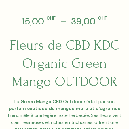
CHF
CHF
Plag
15,00
–
39,00
de
Fleurs de CBD KDC
prix :
Organic Green
15,0
à
Mango OUTDOOR
39,0
La
Green Mango CBD Outdoor
séduit par son
parfum exotique de mangue mûre et d’agrumes
frais
, mêlé à une légère note herbacée. Ses fleurs vert
clair, résineuses et riches en trichomes, offrent une