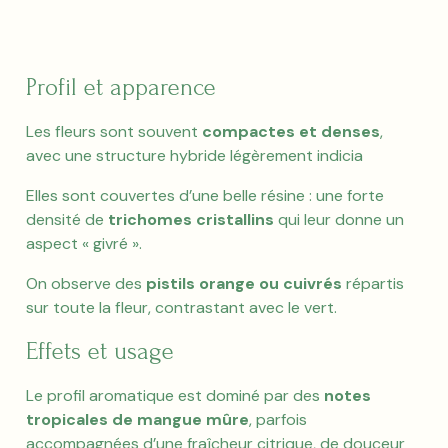
a
t
i
v
Profil et apparence
e
:
Les fleurs sont souvent
compactes et denses
,
avec une structure hybride légèrement indicia
Elles sont couvertes d’une belle résine : une forte
densité de
trichomes cristallins
qui leur donne un
aspect « givré ».
On observe des
pistils orange ou cuivrés
répartis
sur toute la fleur, contrastant avec le vert.
Effets et usage
Le profil aromatique est dominé par des
notes
tropicales de mangue mûre
, parfois
accompagnées d’une fraîcheur citrique, de douceur