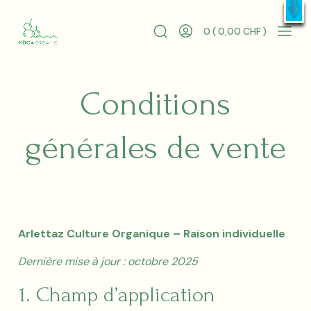
Skip
X
Livraison offerte
dès 100 CHF |
dès 120 CHF
– Profitez-en
to
0 (
0,00
CHF
)
content
Search
Go
Mobi
KDC
Toggle
To
Men
SHOP
My
Togg
CBD
Account
Conditions
Suisse
Premium
générales de vente
Arlettaz Culture Organique – Raison individuelle
Dernière mise à jour : octobre 2025
1. Champ d’application