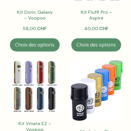
la
page
Kit Doric Galaxy
Kit Fluffi Pro –
– Voopoo
Aspire
du
produit
58,00
CHF
40,00
CHF
Ce
Ce
Choix des options
Choix des options
produit
prod
a
a
plusieurs
plus
variations.
varia
Les
Les
options
opti
peuvent
peu
être
être
choisies
choi
sur
sur
la
la
page
pag
Kit Vmate E2 –
Voopoo
du
du