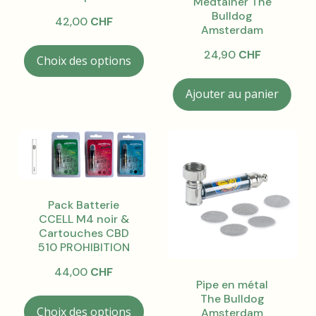
Medtainer The
produit
prod
Bulldog
42,00
CHF
Amsterdam
Ce
24,90
CHF
Choix des options
produit
a
Ajouter au panier
plusieurs
variations.
Les
options
peuvent
être
choisies
Pack Batterie
sur
CCELL M4 noir &
la
Cartouches CBD
510 PROHIBITION
page
du
44,00
CHF
produit
Pipe en métal
Ce
The Bulldog
Choix des options
Amsterdam
produit