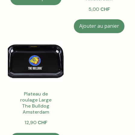
a
5,00
CHF
plusieurs
variations.
Ajouter au panier
Les
options
peuvent
être
choisies
sur
la
page
du
produit
Plateau de
roulage Large
The Bulldog
Amsterdam
12,90
CHF