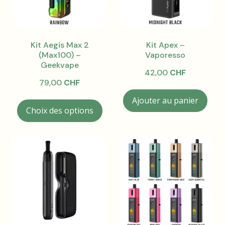
Kit Aegis Max 2
Kit Apex –
(Max100) –
Vaporesso
Geekvape
42,00
CHF
79,00
CHF
Ajouter au panier
Ce
Choix des options
produit
a
plusieurs
variations.
Les
options
peuvent
être
choisies
sur